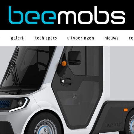
e
galerij
tech specs
uitvoeringen
nieuws
co